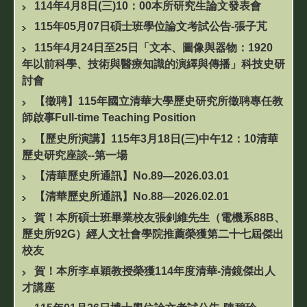
114年4月8日(三)10：00本所研究生論文發表會
115年05月07日碩士班學位論文考試公告-張子芃
115年4月24日至25日「文本、圖像與器物：1920
年以前科學、技術與醫療知識的演繹與傳播」科技史研
討會
【徵聘】115年國立清華大學歷史研究所徵聘專任教
師啟事Full-time Teaching Position
【歷史所演講】115年3月18日(三)中午12：10清華
歷史研究座談--第一場
【清華歷史所通訊】No.89—2026.03.01
【清華歷史所通訊】No.88—2026.02.01
賀！本所碩士班畢業校友張釗維先生（電機系88B、
歷史所92G）經人文社會學院推薦榮獲第二十七屆傑出
校友
賀！本所李卓穎教授榮獲114年度清華-清鏡傑出人
才講座