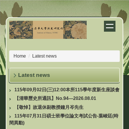
Jump
to
the
main
content
block
Home
Latest news
Latest news
115年09月02日(三)12:00本所115學年度新生座談會
【清華歷史所通訊】No.94—2026.08.01
【敬悼】故退休副教授鐘月岑先生
115年07月31日碩士班學位論文考試公告-葉峻廷(時
間異動)