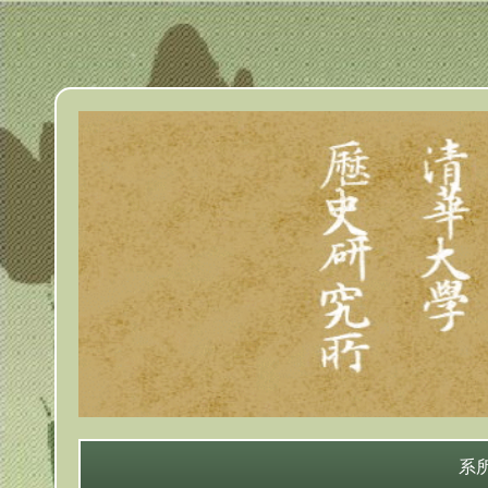
跳
到
主
要
內
容
區
系