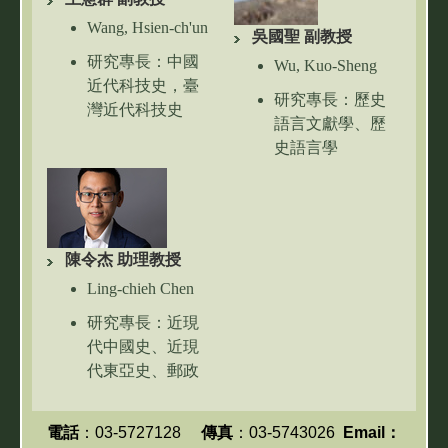
Email：
西交流史、語言
hhchiu@mx.nthu.edu.tw
Wang, Hsien-ch'un
接觸史、翻譯史
吳國聖 副教授
研究專長：中國
連絡電話：03-
Wu, Kuo-Sheng
近代科技史，臺
5715131 ＃
研究專長：歷史
灣近代科技史
34481
語言文獻學、歷
連絡電話：03-
Email：
史語言學
5715131 # 34468
yuchunglee@gmail.com
連絡電話：請以
Email：
Email聯絡
wanghc@mx.nthu.edu.tw
Email：
陳令杰 助理教授
wukuosheng@mx.nthu.edu
Ling-chieh
Chen
研究專長：近現
代中國史、近現
代東亞史、郵政
與通訊史、殖民
與性別史、戰時
電話
：
03-5727128
傳真
：03-5743026
Email：
生活與記憶