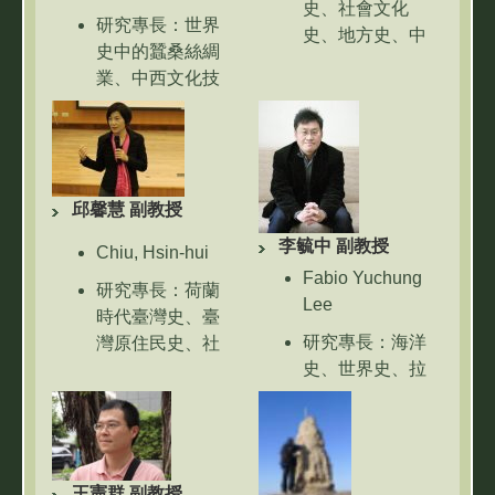
史、社會文化
研究專長：世界
史、地方史、中
史中的蠶桑絲綢
國近世史、中國
業、中西文化技
水利史、北宋史
術交流、非物質
學史、遺民研究
文化遺產與工業
連絡電話：03-
遺產、技術史、
5715131 # 34476
輿圖史
邱馨慧 副教授
Email：
連絡電話：03-
cyli@mx.nthu.edu.tw
李毓中 副教授
5715131 # 34479
Chiu, Hsin-hui
ftcy2002@gmail.c
Fabio Yuchung
Email：
研究專長：荷蘭
Lee
chmau@mx.nthu.edu.tw
時代臺灣史、臺
研究專長：海洋
灣原住民史、社
史、世界史、拉
會文化史、物質
丁美洲史、東南
文化研究
亞史、西班牙
連絡電話：03-
史、菲律賓史、
5715131 # 34486
海外華人史、中
王憲群 副教授