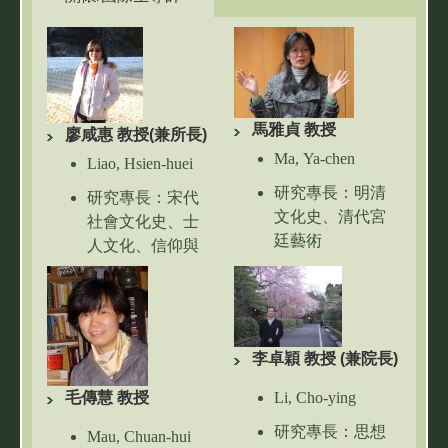
馬雅貞 教授
廖咸惠 教授(兼所長)
Ma, Ya-chen
Liao, Hsien-huei
研究專長：明清
研究專長：宋代
文化史、清代宮
社會文化史、士
廷藝術
人文化、信仰與
社會
連絡電話：03-
5715131 # 34473
連絡電話：03-
5715131 # 34466
Email：
ycma@mx.nthu.edu.tw
李卓穎 教授 (兼院長)
Email：
hhliao@mx.nthu.edu.tw
毛傳慧 教授
Li, Cho-ying
研究專長：思想
Mau, Chuan-hui