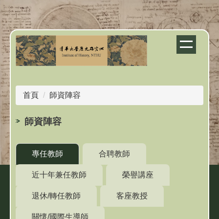
跳
到
主
要
內
容
區
首頁
師資陣容
師資陣容
專任教師
合聘教師
近十年兼任教師
榮譽講座
退休/轉任教師
客座教授
關懷/國際生導師