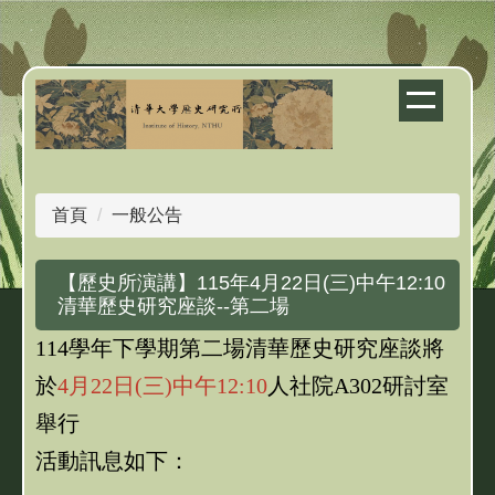
跳
到
主
要
內
容
區
首頁
一般公告
【歷史所演講】115年4月22日(三)中午12:10
清華歷史研究座談--第二場
114學年下學期第二場清華歷史研究座談將
於
4月22日(三)中午12:10
人社院A302研討室
舉行
活動訊息如下：