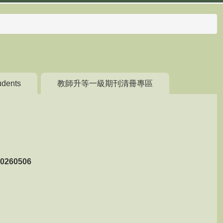
udents
教師升等一級期刊清冊專區
60506