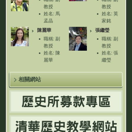
國思想專
討論
教授
教授
題
email: jender
姓名: 馬
姓名: 英
email:
辦公室電
孟晶
家銘
辦公室電
話: 02-
授課: 藝
授課:
陳麗華
張繼瑩
話:
26523129
術與社會
email:
職稱: 副
職稱: 副
認識藝術
jiaming.ying@
教授
教授
email:
辦公室電
姓名: 陳
姓名: 張
mcma@mx.nthu.edu.tw
話:
麗華
繼瑩
辦公室電
授課: 歷
授課: 歷
話:
史思維、
史思維、
(03)5715131 #42841
相關網站
歷史與現
明清城市
代世界、
生活史
中國的邊
email:
疆與族
chiyingchang
群、香港
辦公室電
史
話:
email:
lhchen101@mx.nthu.edu.tw