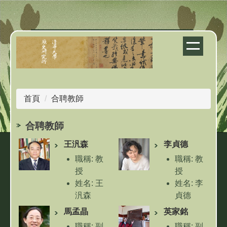
跳
到
主
要
內
容
區
首頁
合聘教師
合聘教師
王汎森
李貞德
職稱: 教
職稱: 教
授
授
姓名: 王
姓名: 李
汎森
貞德
授課: 十
授課: 歷
馬孟晶
英家銘
七世紀中
史研究與
職稱: 副
職稱: 副